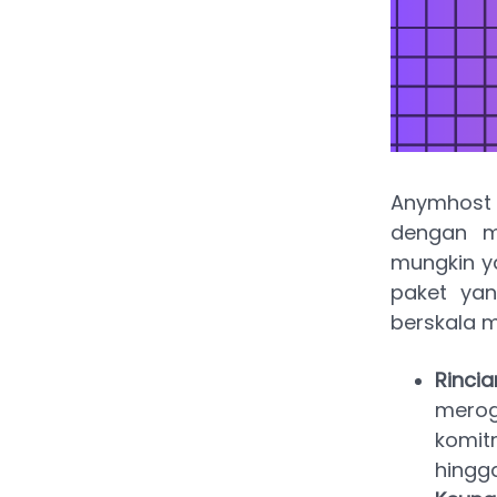
Anymhost 
dengan m
mungkin ya
paket yan
berskala m
Rinci
merog
komit
hingg