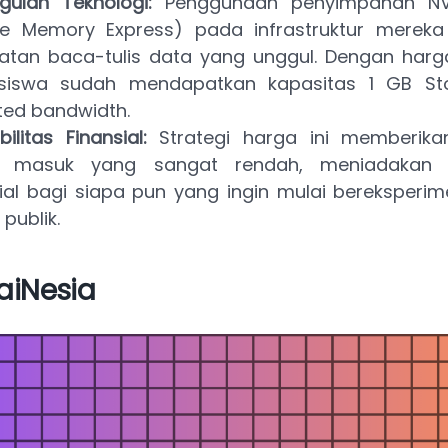
gulan Teknologi:
Penggunaan penyimpanan N
ile Memory Express) pada infrastruktur merek
atan baca-tulis data yang unggul. Dengan harga
iswa sudah mendapatkan kapasitas 1 GB St
ted bandwidth.
bilitas Finansial:
Strategi harga ini memberik
s masuk yang sangat rendah, meniadakan
sial bagi siapa pun yang ingin mulai bereksperi
 publik.
aiNesia