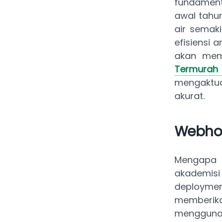
fundamenta
awal tahun
air semak
efisiensi 
akan mem
Termurah
mengaktua
akurat.
Webhos
Mengapa 
akademisi
deploymen
memberik
menggunaka