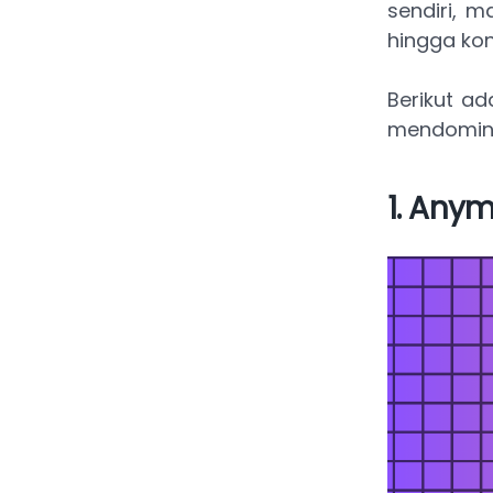
sendiri, 
hingga kon
Berikut ad
mendominas
1. Any