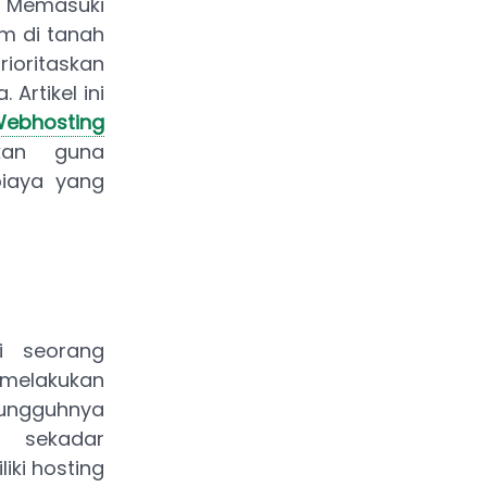
i. Memasuki
am di tanah
ioritaskan
Artikel ini
ebhosting
kan guna
biaya yang
i seorang
 melakukan
sungguhnya
n sekadar
iki hosting