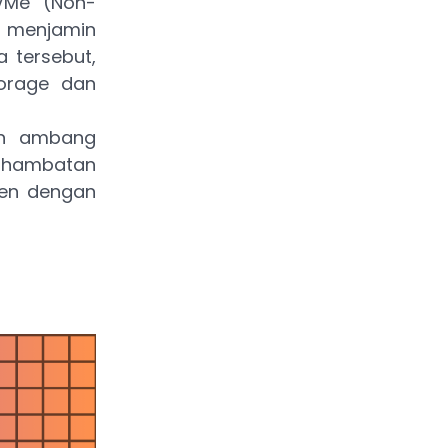
VMe (Non-
a menjamin
 tersebut,
orage dan
an ambang
 hambatan
men dengan