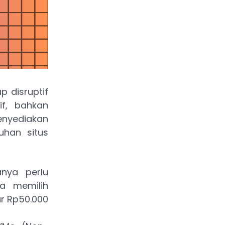
 disruptif
f, bahkan
menyediakan
uhan situs
nya perlu
a memilih
ar Rp50.000