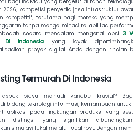
l bagi individu yang bergelut di ranah teknolog
 2026, kompetisi penyedia jasa infrastruktur aw
in kompetitif, terutama bagi mereka yang mempr
anggaran tanpa mengeliminasi reliabilitas performa. 
bedah secara mendalam mengenai opsi
3 W
 Di Indonesia
yang layak dipertimbang
lisasikan proyek digital Anda dengan rincian 
ting Termurah Di Indonesia
aspek biaya menjadi variabel krusial? Bag
 di bidang teknologi informasi, kemampuan untuk
t aplikasi pada lingkungan produksi yang se
an distingsi yang signifikan dibandingka
n simulasi lokal melalui localhost. Dengan memil