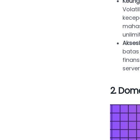
Keung
Volat
kecep
mahas
unlimi
Aksesi
bata
finan
server
2. Dom